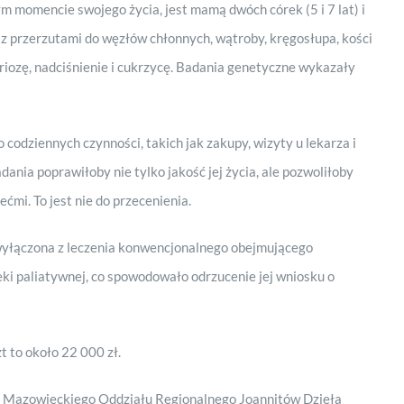
m momencie swojego życia, jest mamą dwóch córek (5 i 7 lat) i
 z przerzutami do węzłów chłonnych, wątroby, kręgosłupa, kości
iozę, nadciśnienie i cukrzycę. Badania genetyczne wykazały
 codziennych czynności, takich jak zakupy, wizyty u lekarza i
dania poprawiłoby nie tylko jakość jej życia, ale pozwoliłoby
ećmi. To jest nie do przecenienia.
a wyłączona z leczenia konwencjonalnego obejmującego
ieki paliatywnej, co spowodowało odrzucenie jej wniosku o
t to około 22 000 zł.
o Mazowieckiego Oddziału Regionalnego Joannitów Dzieła