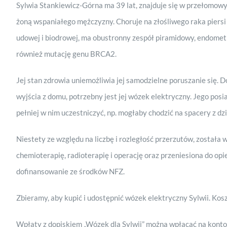
Sylwia Stankiewicz-Górna ma 39 lat, znajduje się w przełomowy
żoną wspaniałego mężczyzny. Choruje na złośliwego raka piersi
udowej i biodrowej, ma obustronny zespół piramidowy, endometr
również mutację genu BRCA2.
Jej stan zdrowia uniemożliwia jej samodzielne poruszanie się. Do
wyjścia z domu, potrzebny jest jej wózek elektryczny. Jego posia
pełniej w nim uczestniczyć, np. mogłaby chodzić na spacery z dzi
Niestety ze względu na liczbę i rozległość przerzutów, został
chemioterapię, radioterapię i operację oraz przeniesiona do op
dofinansowanie ze środków NFZ.
Zbieramy, aby kupić i udostępnić wózek elektryczny Sylwii. Kosz
Wpłaty z dopiskiem „Wózek dla Sylwii” można wpłacać na kont