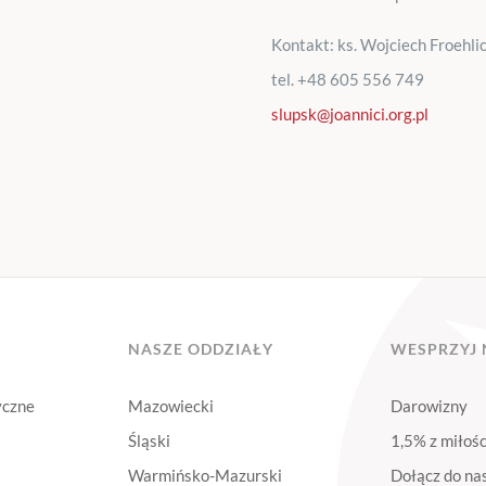
Kontakt: ks. Wojciech Froehli
tel. +48 605 556 749
slupsk@joannici.org.pl
NASZE ODDZIAŁY
WESPRZYJ 
yczne
Mazowiecki
Darowizny
Śląski
1,5% z miłośc
Warmińsko-Mazurski
Dołącz do na