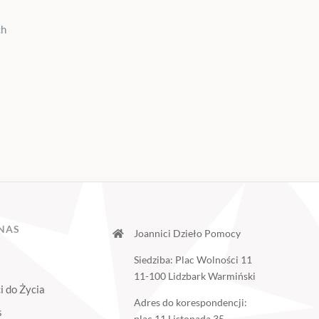
ch
NAS
Joannici Dzieło Pomocy
Siedziba: Plac Wolności 11
11-100 Lidzbark Warmiński
i do Życia
Adres do korespondencji:
s
plac 11 Listopada 35