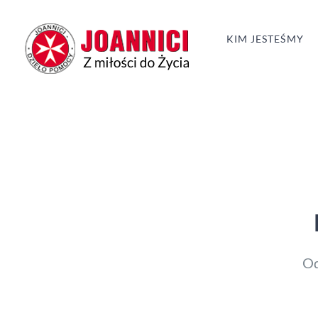
Przejdź
do
KIM JESTEŚMY
zawartości
Od