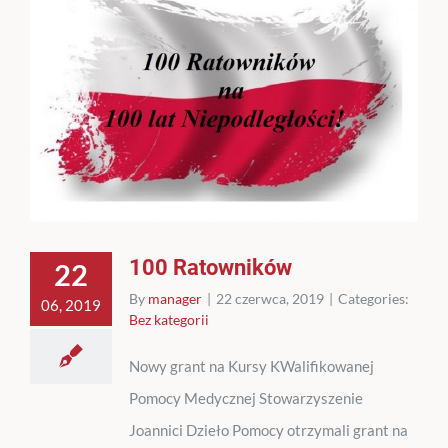
100 Ratowników
22
By
manager
|
22 czerwca, 2019
|
Categories:
06, 2019
Bez kategorii
Nowy grant na Kursy KWalifikowanej
Pomocy Medycznej Stowarzyszenie
Joannici Dzieło Pomocy otrzymali grant na