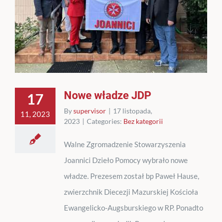
Nowe władze JDP
17
By
supervisor
|
17 listopada,
11, 2023
2023
|
Categories:
Bez kategorii
Walne Zgromadzenie Stowarzyszenia
Joannici Dzieło Pomocy wybrało nowe
władze. Prezesem został bp Paweł Hause,
zwierzchnik Diecezji Mazurskiej Kościoła
Ewangelicko-Augsburskiego w RP. Ponadto