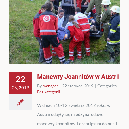
Manewry Joannitów w Austrii
22
By
manager
|
22 czerwca, 2019
|
Categories:
06, 2019
Bez kategorii
W dniach 10-12 kwietnia 2012 roku, w
Austrii odbyły się międzynarodowe
manewry Joannitów. Lorem ipsum dolor sit