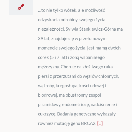
…to nie tylko wózek, ale możliwość
odzyskania odrobiny swojego życia i
niezależności. Sylwia Stankiewicz-Górna ma
39 lat, znajduje się w przełomowym
momencie swojego życia, jest mamą dwóch
córek (5 i 7 lat) i żoną wspaniałego
mężczyzny. Choruje na złośliwego raka
piersi z przerzutami do węzłów chłonnych,
wątroby, kręgosłupa, kości udowej i
biodrowej, ma obustronny zespół
piramidowy, endometriozę, nadciśnienie i
cukrzycę. Badania genetyczne wykazały
również mutację genu BRCA2.
[...]