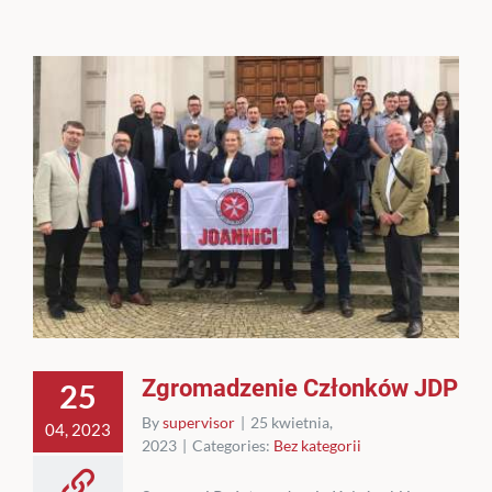
Zgromadzenie Członków JDP
25
By
supervisor
|
25 kwietnia,
04, 2023
2023
|
Categories:
Bez kategorii