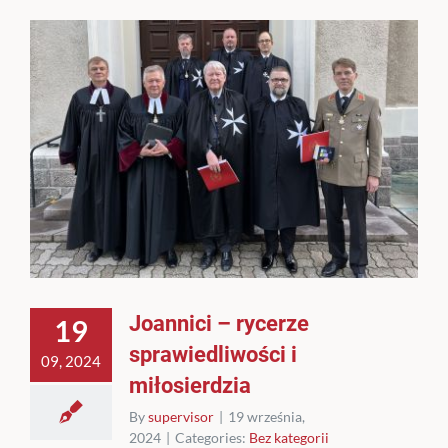
Joannici – rycerze
19
sprawiedliwości i
09, 2024
miłosierdzia
By
supervisor
|
19 września,
2024
|
Categories:
Bez kategorii