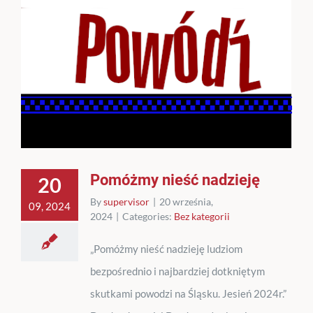
Pomóżmy nieść nadzieję
20
By
supervisor
|
20 września,
09, 2024
2024
|
Categories:
Bez kategorii
„Pomóżmy nieść nadzieję ludziom
bezpośrednio i najbardziej dotkniętym
skutkami powodzi na Śląsku. Jesień 2024r.”